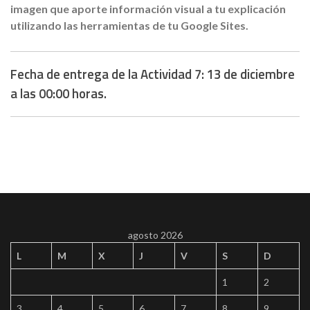
imagen que aporte información visual a tu explicación
utilizando las herramientas de tu Google Sites.
Fecha de entrega de la Actividad 7: 13 de diciembre
a las 00:00 horas.
agosto 2026
L
M
X
J
V
S
D
1
2
3
4
5
6
7
8
9