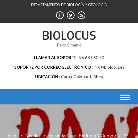
Saltar
DEPARTAMENTO DE BIOLOGÍA Y GEOLOGÍA
al
contenido
BIOLOCUS
Pako Simarro
LLAMAR AL SOPORTE
96 681 60 70
SOPORTE POR CORREO ELECTRÓNICO
info@biolocus.es
UBICACIÓN
Carrer Galotxa 1, Altea
Inicio
>
Niveles
>
Secundaria
>
Biología Y Geología - 3º