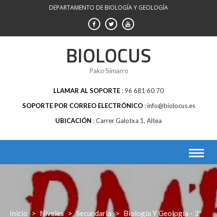
Saltar
DEPARTAMENTO DE BIOLOGÍA Y GEOLOGÍA
al
contenido
BIOLOCUS
Pako Simarro
LLAMAR AL SOPORTE
96 681 60 70
SOPORTE POR CORREO ELECTRÓNICO
info@biolocus.es
UBICACIÓN
Carrer Galotxa 1, Altea
Inicio
>
Niveles
>
Secundaria
>
Biología Y Geología - 3º