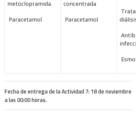
metoclopramida.
concentrada
Trata
Paracetamol
Paracetamol
diálisi
Antibi
infecc
Esmol
Fecha de entrega de la Actividad 7: 18 de noviembre
a las 00:00 horas.