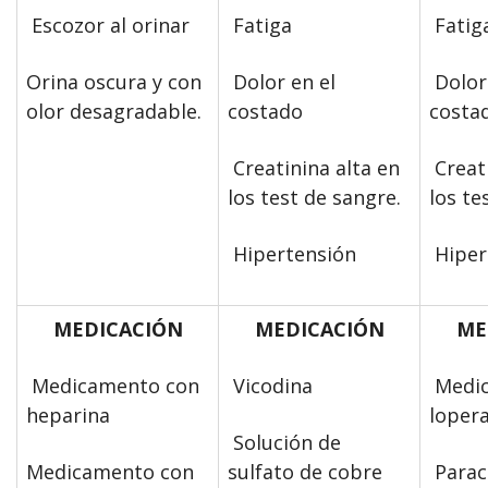
Escozor al orinar
Fatiga
Fatig
Orina oscura y con
Dolor en el
Dolor 
olor desagradable.
costado
costa
Creatinina alta en
Creati
los test de sangre.
los te
Hipertensión
Hiper
MEDICACIÓN
MEDICACIÓN
ME
Medicamento con
Vicodina
Medic
heparina
loper
Solución de
Medicamento con
sulfato de cobre
Parac