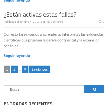
Seguir leyendo
¿Están activas estas fallas?
Publicada el
octubre 4, 2017
por
Pako Simarro
0
Con esta tarea vamos a aprender a: Interpretas las evidencias
científicas que prueban la deriva continental y la expansión
oceánica.
Seguir leyendo
1
2
…
9
Siguientes
Navegación
de
entradas
Buscar:
ENTRADAS RECIENTES