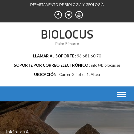
Saltar
DEPARTAMENTO DE BIOLOGÍA Y GEOLOGÍA
al
contenido
BIOLOCUS
Pako Simarro
LLAMAR AL SOPORTE
96 681 60 70
SOPORTE POR CORREO ELECTRÓNICO
info@biolocus.es
UBICACIÓN
Carrer Galotxa 1, Altea
Inicio
> <a