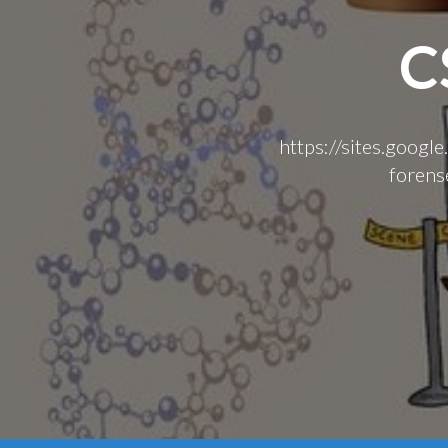
C
https://sites.google
forense