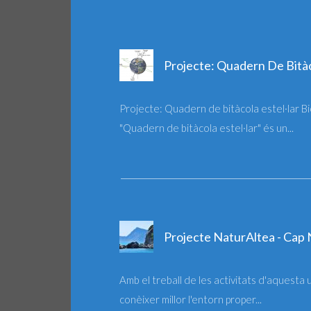
Projecte: Quadern De Bitàc
Projecte: Quadern de bitàcola estel·lar Bi
"Quadern de bitàcola estel·lar" és un...
Projecte NaturAltea - Cap
Amb el treball de les activitats d'aquesta 
conèixer millor l'entorn proper...