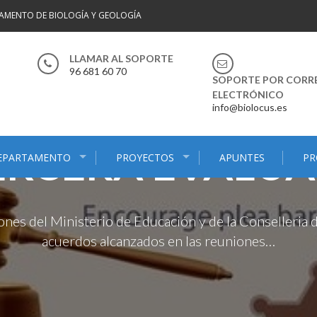
AMENTO DE BIOLOGÍA Y GEOLOGÍA
LLAMAR AL SOPORTE
96 681 60 70
SOPORTE POR CORR
ANZA A DISTAN
ELECTRÓNICO
info@biolocus.es
ERCERA EVALU
EPARTAMENTO
PROYECTOS
APUNTES
PR
ones del Ministerio de Educación y de la Conselleria 
acuerdos alcanzados en las reuniones…