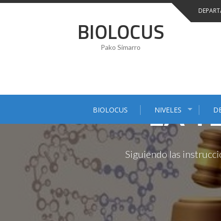
Saltar
DEPART
al
BIOLOCUS
contenido
Pako Simarro
ENSEÑ
LA T
BIOLOCUS
NIVELES
D
Siguiendo las instrucci