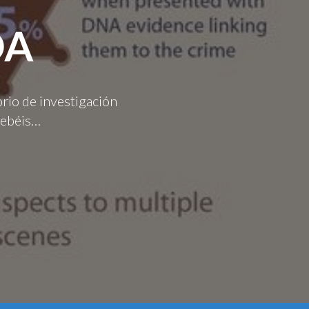
DA
orio de investigación
 debéis…
estudiar: Duplicación y mutaciones...
la salud