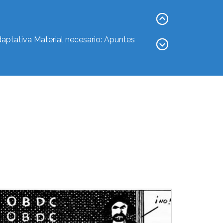
nitario y la salud...
aptativa Material necesario: Apuntes
defensivas Material necesario:
y médica
ía aplicada y médica
al...
lares El coronavirus de Wuhan:...