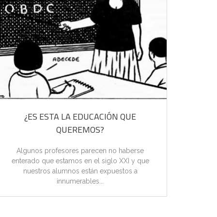
ocariota
l necesario:...
eniería genética
tudiar: Ingeniería genética Material...
proteínas. Regulación de la
estudiar: Traducción y modelo...
¿ES ESTA LA EDUCACIÓN QUE
N
QUEREMOS?
[capt
estudiar: Transcripción Material
width="
Algunos profesores parecen no haberse
Cultu
enterado que estamos en el siglo XXI y que
nuestros alumnos están expuestos a
innumerables...
estudiar: Duplicación y mutaciones...
la salud