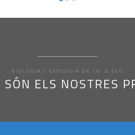
Unidad: Inmunología Apartado a estudiar: El sistema inmu
BIOLOGIA I GEOLOGIA DE 1R. D'ESO
 SÓN ELS NOSTRES P