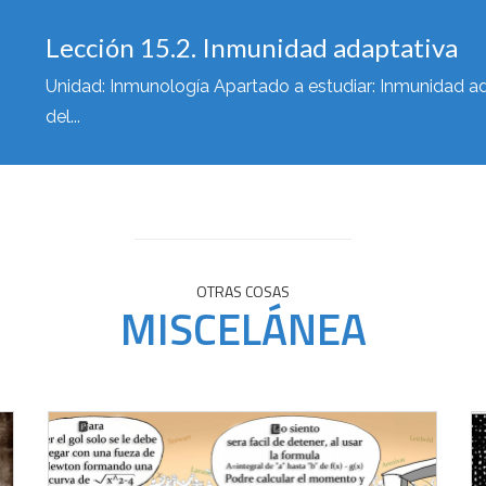
Unidad: Inmunología Apartado a estudiar: El sistema inmu
Lección 15.2. Inmunidad adaptativa
Unidad: Inmunología Apartado a estudiar: Inmunidad ad
del...
Lección 15.1. Barreras defensivas
Unidad: Inmunología Apartado a estudiar: Las barreras 
Apuntes...
Lección 14.3: Microbiología aplicada 
OTRAS COSAS
Unidad: Microbiología Apartado a estudiar: Microbiolog
MISCELÁNEA
[embed]https://youtu.be/P13qB7ba4UU[/embed] Materi
Lección 14.2: Formas acelulares
Unidad: Microbiología Apartado a estudiar: Formas acelu
Lección 14.1: La célula procariota