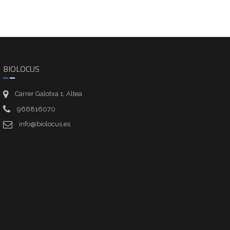
BIOLOCUS
Carrer Galotxa 1, Altea
966816070
info@biolocus.es