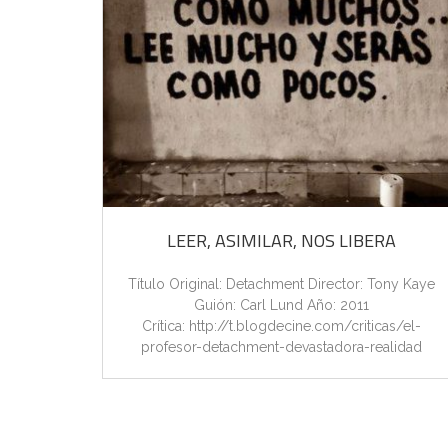
LEER, ASIMILAR, NOS LIBERA
Título Original: Detachment Director: Tony Kaye
Guión: Carl Lund Año: 2011
Crítica: http://t.blogdecine.com/criticas/el-
profesor-detachment-devastadora-realidad