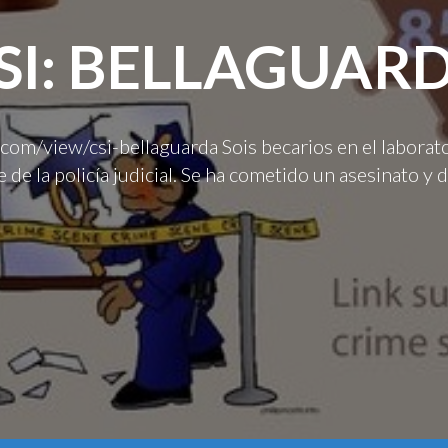
SI: BELLAGUAR
.com/view/csi-bellaguarda Sois becarios en el laborat
 de la policía judicial. Se ha cometido un asesinato y
Lección 13.1: La duplicación del ADN
Unidad: Genética molecular y biotecnología Apartado a 
Lección 15.3: El sistema inmunitario y 