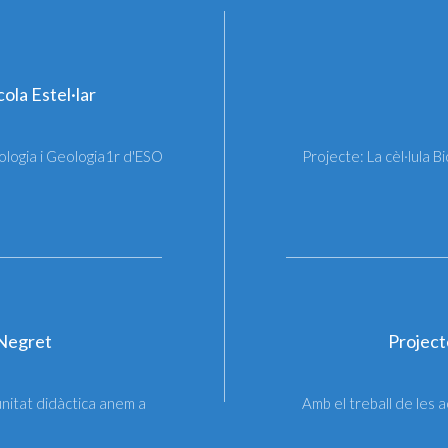
ola Estel·lar
ologia i Geologia1r d'ESO
Projecte: La cèl·lula B
 Negret
Project
unitat didàctica anem a
Amb el treball de les 