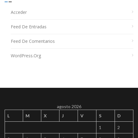
Acceder
Feed De Entradas
Feed De Comentarios
WordPress.org
agosto 2026
L
M
X
J
V
S
D
1
2