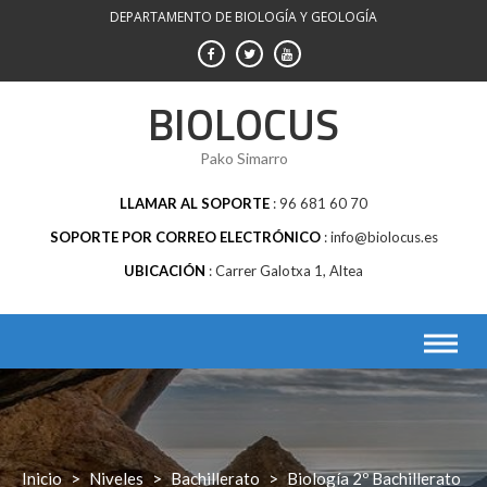
Saltar
DEPARTAMENTO DE BIOLOGÍA Y GEOLOGÍA
al
contenido
BIOLOCUS
Pako Simarro
LLAMAR AL SOPORTE
96 681 60 70
SOPORTE POR CORREO ELECTRÓNICO
info@biolocus.es
UBICACIÓN
Carrer Galotxa 1, Altea
Inicio
>
Niveles
>
Bachillerato
>
Biología 2º Bachillerato