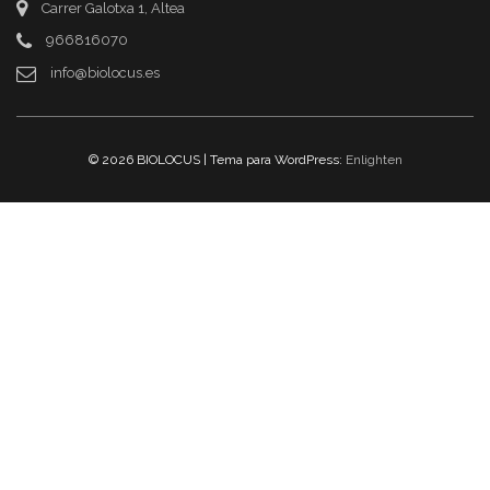
Carrer Galotxa 1, Altea
966816070
info@biolocus.es
© 2026 BIOLOCUS | Tema para WordPress:
Enlighten