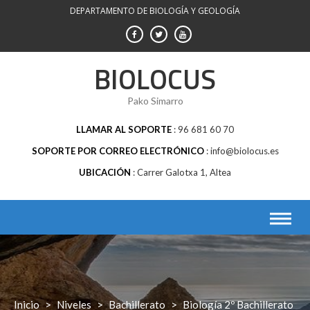
Saltar
DEPARTAMENTO DE BIOLOGÍA Y GEOLOGÍA
al
contenido
BIOLOCUS
Pako Simarro
LLAMAR AL SOPORTE
96 681 60 70
SOPORTE POR CORREO ELECTRÓNICO
info@biolocus.es
UBICACIÓN
Carrer Galotxa 1, Altea
Inicio
>
Niveles
>
Bachillerato
>
Biología 2º Bachillerato