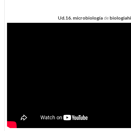
Ud.16. microbiología
de
biologiah