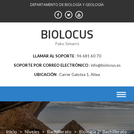
Saltar
DEPARTAMENTO DE BIOLOGÍA Y GEOLOGÍA
al
contenido
BIOLOCUS
Pako Simarro
LLAMAR AL SOPORTE
96 681 60 70
SOPORTE POR CORREO ELECTRÓNICO
info@biolocus.es
UBICACIÓN
Carrer Galotxa 1, Altea
Inicio
>
Niveles
>
Bachillerato
>
Biología 2º Bachillerato