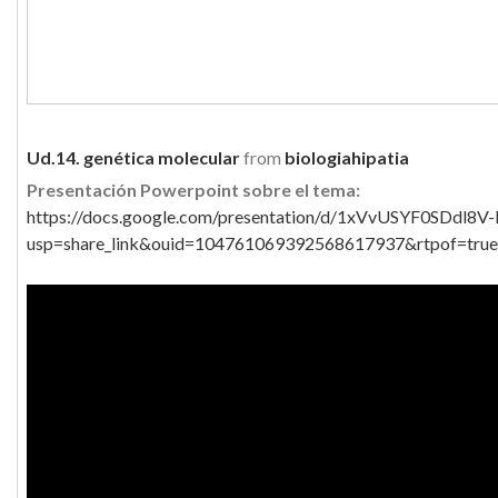
Ud.14. genética molecular
from
biologiahipatia
Presentación Powerpoint sobre el tema:
https://docs.google.com/presentation/d/1xVvUSYF0SDdl8
usp=share_link&ouid=104761069392568617937&rtpof=true