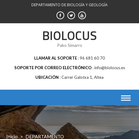
Saltar
DEPARTAMENTO DE BIOLOGÍA Y GEOLOGÍA
al
contenido
BIOLOCUS
Pako Simarro
LLAMAR AL SOPORTE
96 681 60 70
SOPORTE POR CORREO ELECTRÓNICO
info@biolocus.es
UBICACIÓN
Carrer Galotxa 1, Altea
Inicio
>
DEPARTAMENTO