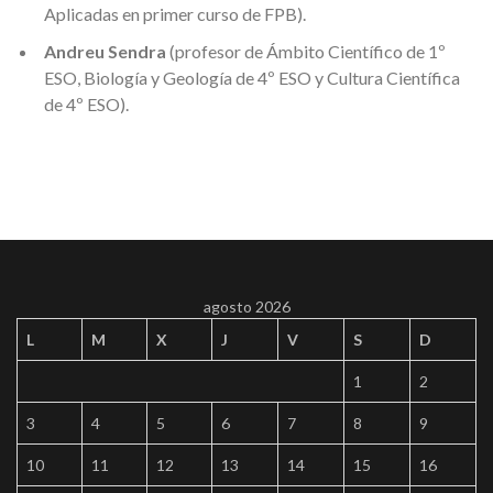
Aplicadas en primer curso de FPB).
Andreu Sendra
(profesor de Ámbito Científico de 1º
ESO, Biología y Geología de 4º ESO y Cultura Científica
de 4º ESO).
agosto 2026
L
M
X
J
V
S
D
1
2
3
4
5
6
7
8
9
10
11
12
13
14
15
16