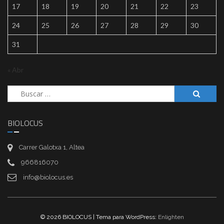
17
18
19
20
21
22
23
24
25
26
27
28
29
30
31
« Abr
Buscar:
BIOLOCUS
Carrer Galotxa 1, Altea
966816070
info@biolocus.es
© 2026 BIOLOCUS | Tema para WordPress:
Enlighten