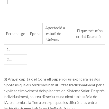
Aportació a
El que més m’ha
Personatge
Època
l’estudi de
cridat l’atenció
l’Univers
1.
2…
3)
Ara, el
capità del Consell Superior
us explicarà les dos
hipòtesis que els terrícoles
han utilitzat tradicionalment per a
explicar el moviment dels planetes del Sistema Solar. Després,
individualment, haureu d’escriure una xicoteta història de
l’Astronomia a la Terra on expliqueu les diferències entre
les
hipòtesis geocèntriques i heliocèntriques
.