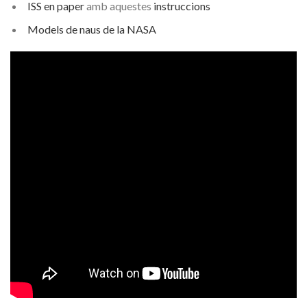
ISS en paper
amb aquestes
instruccions
Models de naus de la NASA