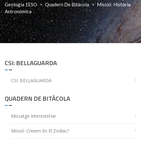
Geología 1ESO
>
Quadern De Bitàcola
>
Missió: Història
Astronòmica
CSI: BELLAGUARDA
CSI: BELLAGUARDA
QUADERN DE BITÀCOLA
Missatge Interestel·lar
Missió: Creiem En El Zodíac?