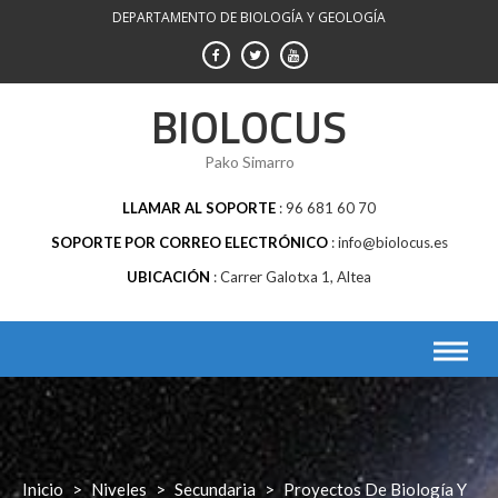
Saltar
DEPARTAMENTO DE BIOLOGÍA Y GEOLOGÍA
al
contenido
BIOLOCUS
Pako Simarro
LLAMAR AL SOPORTE
96 681 60 70
SOPORTE POR CORREO ELECTRÓNICO
info@biolocus.es
UBICACIÓN
Carrer Galotxa 1, Altea
Inicio
>
Niveles
>
Secundaria
>
Proyectos De Biología Y