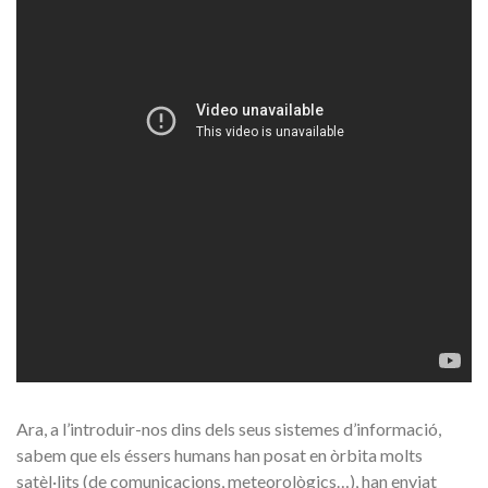
Ara, a l’introduir-nos dins dels seus sistemes d’informació,
sabem que els éssers humans han posat en òrbita molts
satèl·lits (de comunicacions, meteorològics…), han enviat