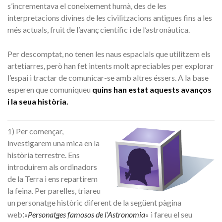
s’incrementava el coneixement humà, des de les
interpretacions divines de les civilitzacions antigues fins a les
més actuals, fruit de l’avanç científic i de l’astronàutica.
Per descomptat, no tenen les naus espacials que utilitzem els
artetiarres, però han fet intents molt apreciables per explorar
l’espai i tractar de comunicar-se amb altres éssers. A la base
esperen que comuniqueu
quins han estat aquests avanços
i la seua història
.
1) Per començar,
investigarem una mica en la
història terrestre. Ens
introduirem als ordinadors
de la Terra i ens repartirem
la feina. Per parelles, triareu
un personatge històric diferent de la següent pàgina
web
«
Personatges famosos de l’Astronomia
«
i fareu el seu
: