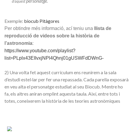
personatge.
d’aquest
Exemple:
biocub Pitàgores
Per obtindre més informació, ací teniu una
llista de
reproducció de videos sobre la història de
l’astronomia
:
https://www.youtube.com/playlist?
list=PLplx43EIIvxjNPl4Qhnj01gUSWFdDWnG-
2) Una volta fet aquest currículum ens reunirem a la sala
d’estudi estel·lar per fer una repassada. Cada parella exposarà
en veu alta el personatge estudiat al seu Biocub. Mentre ho
fa, els altres aniran omplint aquesta taula. Així, entre tots i
totes, coneixerem la història de les teories astronòmiques