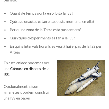
Quant de temps porta en òrbita la ISS
?
Què astronautes estan en aquests moments en ella
?
Per quina zona de la Terra està passant ara
?
Quin tipus d’experiments es fan a la ISS
?
En quins intervals horaris es veurà hui el pas de la ISS per
Altea
?
En este enlace podemos ver
una
Cámara en directo de la
ISS
.
Opcionalment, si som
«manetes», podem construir
una ISS en paper: