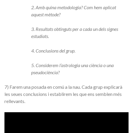
2. Amb quina metodologia? Com hem aplicat
aquest mètode?
3. Resultats obtinguts per a cada un dels signes
estudiats.
4. Conclusions del grup.
5. Considerem l’astrologia una ciència o una
pseudociència?
7) Farem una posada en comú a la nau. Cada grup explicarà
les seues conclusions i establirem les que ens semblen més
rellevants.