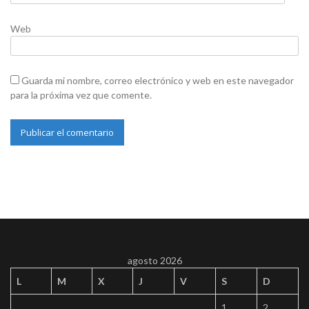
Web
Guarda mi nombre, correo electrónico y web en este navegador
para la próxima vez que comente.
agosto 2026
L
M
X
J
V
S
D
1
2