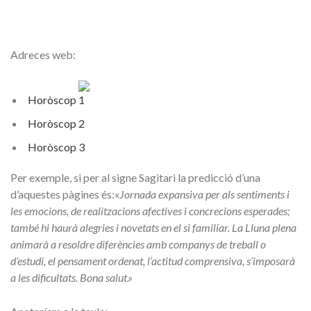
Adreces web:
Horòscop 1
Horòscop 2
Horòscop 3
Per exemple, si per al signe Sagitari la predicció d’una
d’aquestes pàgines és:
«
Jornada expansiva per als sentiments i
les emocions, de realitzacions afectives i concrecions esperades;
també hi haurà alegries i novetats en el si familiar. La Lluna plena
animarà a resoldre diferències amb companys de treball o
d’estudi, el pensament ordenat, l’actitud comprensiva, s’imposarà
a les dificultats. Bona salut.»