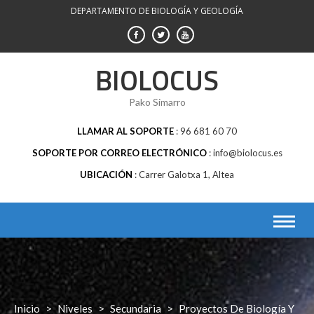
Saltar
DEPARTAMENTO DE BIOLOGÍA Y GEOLOGÍA
al
contenido
BIOLOCUS
Pako Simarro
LLAMAR AL SOPORTE
96 681 60 70
SOPORTE POR CORREO ELECTRÓNICO
info@biolocus.es
UBICACIÓN
Carrer Galotxa 1, Altea
Inicio
>
Niveles
>
Secundaria
>
Proyectos De Biología Y