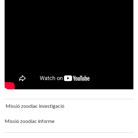
Missió zoodíac investigació
Missió zoodíac informe