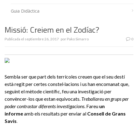
Guia Didàctica
Missió: Creiem en el Zodíac?
Publicada el
septiembre 26, 2017
por
Pako Simarro
0
Sembla ser que part dels terrícoles creuen que el seu destí
està regit per certes constel·lacions i us han encomanat que,
seguint el mètode científic, feu una investigació per
convèncer-los que estan equivocats.
Treballareu en grups per
poder contrastar diferents investigacions
. Fareu
un
informe
amb els resultats per enviar al
Consell de Grans
Savis
.