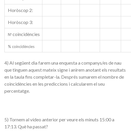
Horòscop 2:
Horòscop 3:
coincidències
Nº
% coincidències
4) Al següent dia farem una enquesta a companys/es de nau
que tinguen aquest mateix signe i anirem anotant els resultats
en la taula fins completar-la. Després sumarem el nombre de
coincidències en les prediccions i calcularem el seu
percentatge.
5) Tornem al vídeo anterior per veure els minuts 15:00 a
17:13. Què ha passat?