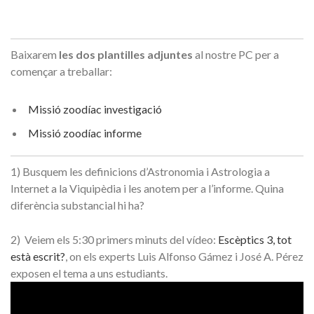
Baixarem
les dos plantilles adjuntes
al nostre PC per a
començar a treballar:
Missió zoodíac investigació
Missió zoodíac informe
1) Busquem les definicions d’Astronomia i Astrologia a
Internet a la Viquipèdia i les anotem per a l’informe. Quina
diferència substancial hi ha?
2) Veiem els 5:30 primers minuts del vídeo:
Escèptics 3, tot
està escrit?
, on els experts Luis Alfonso Gámez i José A. Pérez
exposen el tema a uns estudiants.