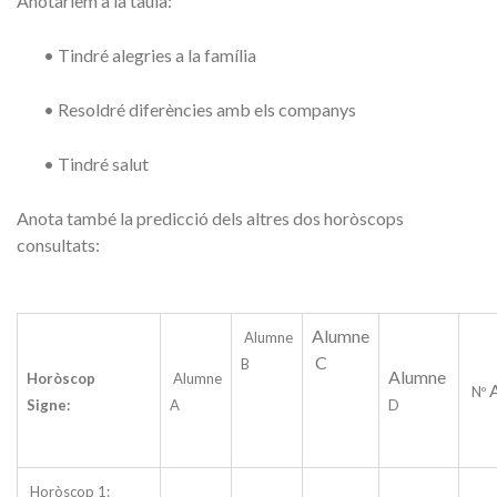
Anotaríem a la taula:
• Tindré alegries a la família
• Resoldré diferències amb els companys
• Tindré salut
Anota també la predicció dels altres dos horòscops
consultats:
Alumne
Alumne
C
B
Alumne
Horòscop
Alumne
Nº
Signe:
A
D
Horòscop 1: