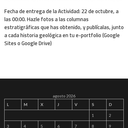
Fecha de entrega de la Actividad: 22 de octubre, a
las 00:00. Hazle fotos a las columnas
estratigráficas que has obtenido, y publícalas, junto
a cada historia geológica en tu e-portfolio (Google
Sites o Google Drive)
agosto 2026
L
M
X
J
V
S
D
1
2
3
4
5
6
7
8
9