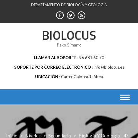
Saltar
DEPARTAMENTO DE BIOLOGÍA Y GEOLOGÍA
al
contenido
BIOLOCUS
Pako Simarro
LLAMAR AL SOPORTE
96 681 60 70
SOPORTE POR CORREO ELECTRÓNICO
info@biolocus.es
UBICACIÓN
Carrer Galotxa 1, Altea
Inicio
>
Niveles
>
Secundaria
>
Biología Y Geología - 4º