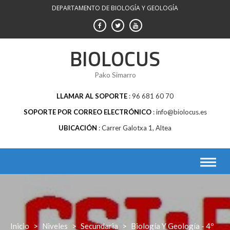
Saltar
DEPARTAMENTO DE BIOLOGÍA Y GEOLOGÍA
al
contenido
BIOLOCUS
Pako Simarro
LLAMAR AL SOPORTE
96 681 60 70
SOPORTE POR CORREO ELECTRÓNICO
info@biolocus.es
UBICACIÓN
Carrer Galotxa 1, Altea
Inicio
>
Niveles
>
Secundaria
>
Biología Y Geología - 4º