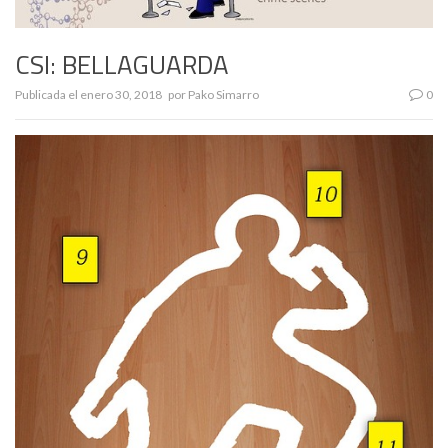
CSI: BELLAGUARDA
Publicada el
enero 30, 2018
por
Pako Simarro
0