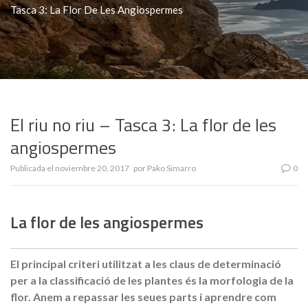
Tasca 3: La Flor De Les Angiospermes
El riu no riu – Tasca 3: La flor de les
angiospermes
Publicada el
noviembre 20, 2017
por
Pako Simarro
0
La flor de les angiospermes
El principal criteri utilitzat a les claus de determinació
per a la classificació de les plantes és la morfologia de la
flor. Anem a repassar les seues parts i aprendre com