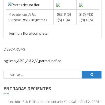
Procedència de les
S(5) P(5)
S(3) P(3)
imatgens:
flor
/
diagrames
E(5) C(4)
E(3) C(6)
Fórmula floral completa
DESCARGAS
bg1eso_ABP_3.3.2_V_partsdunaflor
Buscar:
ENTRADAS RECIENTES
Lección 15.3: El Sistema Inmunitario Y La Salud
Abril 2, 2025