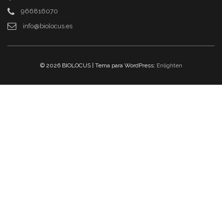
966816070
info@biolocus.es
© 2026 BIOLOCUS | Tema para WordPress:
Enlighten