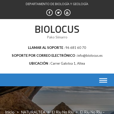
Saltar
DEPARTAMENTO DE BIOLOGÍA Y GEOLOGÍA
al
contenido
BIOLOCUS
Pako Simarro
LLAMAR AL SOPORTE
96 681 60 70
SOPORTE POR CORREO ELECTRÓNICO
info@biolocus.es
UBICACIÓN
Carrer Galotxa 1, Altea
Inicio
>
NATURALTEA
>
El Riu No Riu
>
El Riu No Riu –