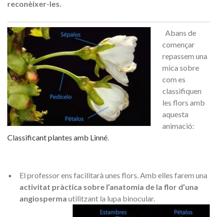
reconèixer-les.
Abans de
començar
repassem una
mica sobre
com es
classifiquen
les flors amb
aquesta
animació:
Classificant plantes amb Linné
.
El professor ens facilitarà unes flors. Amb elles farem una
activitat pràctica sobre l’anatomia de la flor d’una
angiosperma
utilitzant la lupa binocular.