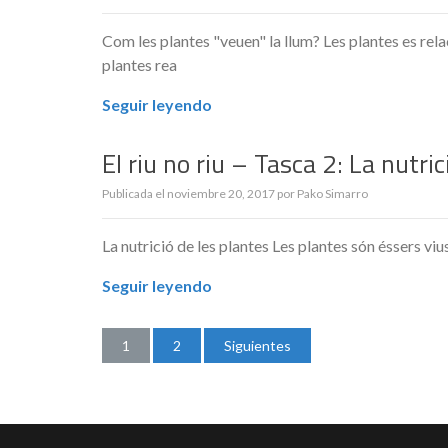
Com les plantes "veuen" la llum? Les plantes es rel
plantes rea
Seguir leyendo
El riu no riu – Tasca 2: La nutri
Publicada el
noviembre 20, 2017
por
Pako Simarro
La nutrició de les plantes Les plantes són éssers vius.
Seguir leyendo
1
2
Siguientes
Navegación
de
entradas