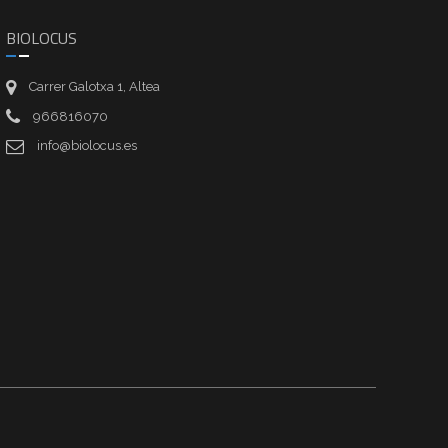
BIOLOCUS
Carrer Galotxa 1, Altea
966816070
info@biolocus.es