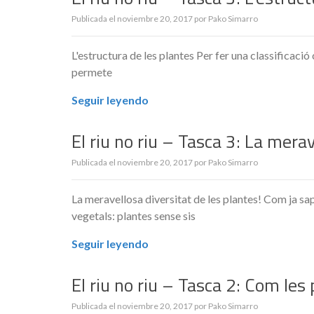
Publicada el
noviembre 20, 2017
por
Pako Simarro
L'estructura de les plantes Per fer una classificació
permete
Seguir leyendo
El riu no riu – Tasca 3: La merav
Publicada el
noviembre 20, 2017
por
Pako Simarro
La meravellosa diversitat de les plantes! Com ja sap
vegetals: plantes sense sis
Seguir leyendo
El riu no riu – Tasca 2: Com les
Publicada el
noviembre 20, 2017
por
Pako Simarro