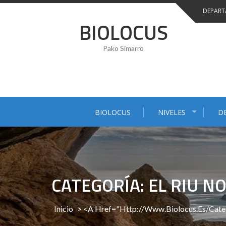
Saltar
DEPART
al
BIOLOCUS
contenido
Pako Simarro
BIOLOCUS
NIVELES
D
CATEGORÍA: EL RIU NO
Inicio
> <a Href="http://www.biolocus.es/ca