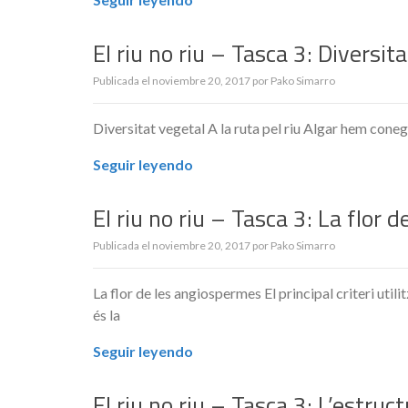
El riu no riu – Tasca 3: Diversit
Publicada el
noviembre 20, 2017
por
Pako Simarro
Diversitat vegetal A la ruta pel riu Algar hem coneg
Seguir leyendo
El riu no riu – Tasca 3: La flor
Publicada el
noviembre 20, 2017
por
Pako Simarro
La flor de les angiospermes El principal criteri utili
és la
Seguir leyendo
El riu no riu – Tasca 3: L’estruc