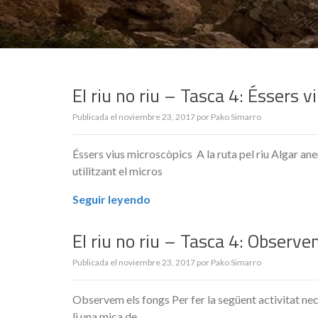
El riu no riu – Tasca 4: Éssers 
Publicada el
noviembre 23, 2017
por
Pako Simarro
Éssers vius microscòpics A la ruta pel riu Algar a
utilitzant el micros
Seguir leyendo
El riu no riu – Tasca 4: Observe
Publicada el
noviembre 23, 2017
por
Pako Simarro
Observem els fongs Per fer la següent activitat nec
li una mica de