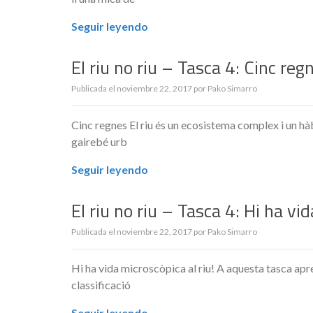
Seguir leyendo
El riu no riu – Tasca 4: Cinc reg
Publicada el
noviembre 22, 2017
por
Pako Simarro
Cinc regnes El riu és un ecosistema complex i un hàb
gairebé urb
Seguir leyendo
El riu no riu – Tasca 4: Hi ha vid
Publicada el
noviembre 22, 2017
por
Pako Simarro
Hi ha vida microscòpica al riu! A aquesta tasca ap
classificació
Seguir leyendo