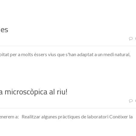
nes
itat per a molts éssers vius que s'han adaptat a un medi natural,
a microscòpica al riu!
renerem a: Realitzar algunes pràctiques de laboratori Conèixer la