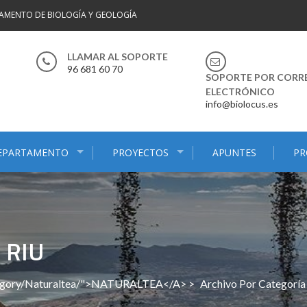
AMENTO DE BIOLOGÍA Y GEOLOGÍA
LLAMAR AL SOPORTE
96 681 60 70
SOPORTE POR CORR
ELECTRÓNICO
info@biolocus.es
EPARTAMENTO
PROYECTOS
APUNTES
PR
 RIU
tegory/naturaltea/">NATURALTEA</a> >
Archivo Por Categoría