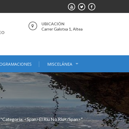
UBICACIÓN
Carrer Galotxa 1, Altea
EO
OGRAMACIONES
MISCELÁNEA
 "Categoría: <span>El Riu No Riu</span>"