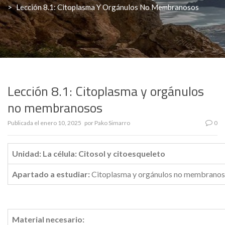
>
Lección 8.1: Citoplasma Y Orgánulos No Membranosos
Lección 8.1: Citoplasma y orgánulos
no membranosos
Publicada el
enero 10, 2025
por
Pako Simarro
0
Unidad: La célula: Citosol y citoesqueleto
Apartado a estudiar:
Citoplasma y orgánulos no membrano
Material necesario: