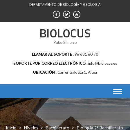
Saltar
DEPARTAMENTO DE BIOLOGÍA Y GEOLOGÍA
al
contenido
BIOLOCUS
Pako Simarro
LLAMAR AL SOPORTE
96 681 60 70
SOPORTE POR CORREO ELECTRÓNICO
info@biolocus.es
UBICACIÓN
Carrer Galotxa 1, Altea
Inicio
>
Niveles
>
Bachillerato
>
Biología 2º Bachillerato