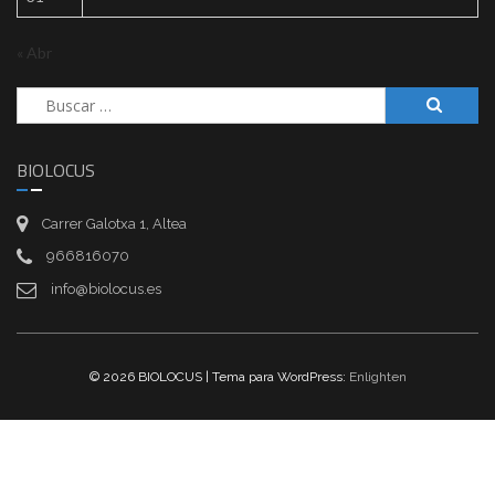
« Abr
Buscar:
BIOLOCUS
Carrer Galotxa 1, Altea
966816070
info@biolocus.es
© 2026 BIOLOCUS | Tema para WordPress:
Enlighten