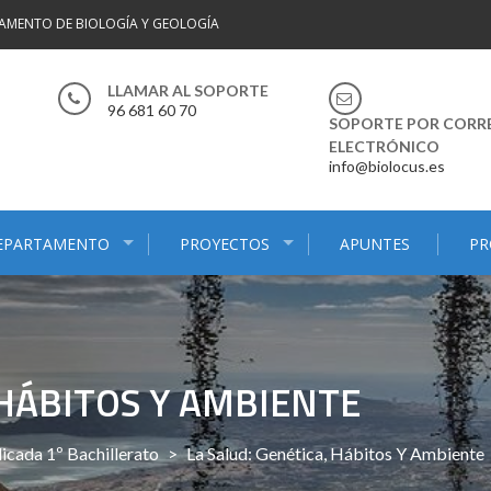
AMENTO DE BIOLOGÍA Y GEOLOGÍA
LLAMAR AL SOPORTE
96 681 60 70
SOPORTE POR CORR
ELECTRÓNICO
info@biolocus.es
EPARTAMENTO
PROYECTOS
APUNTES
PR
 HÁBITOS Y AMBIENTE
icada 1º Bachillerato
>
La Salud: Genética, Hábitos Y Ambiente