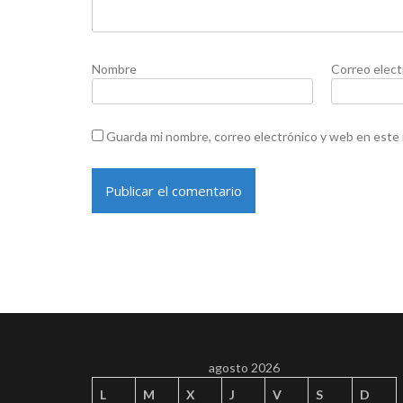
Nombre
Correo elect
Guarda mi nombre, correo electrónico y web en este
agosto 2026
L
M
X
J
V
S
D