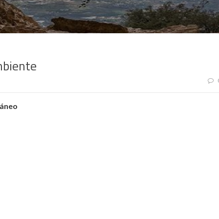
mbiente
ráneo