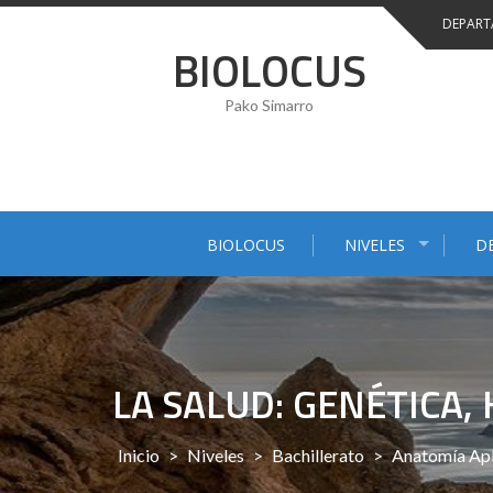
Saltar
DEPART
al
BIOLOCUS
contenido
Pako Simarro
BIOLOCUS
NIVELES
D
LA SALUD: GENÉTICA,
Inicio
>
Niveles
>
Bachillerato
>
Anatomía Apl