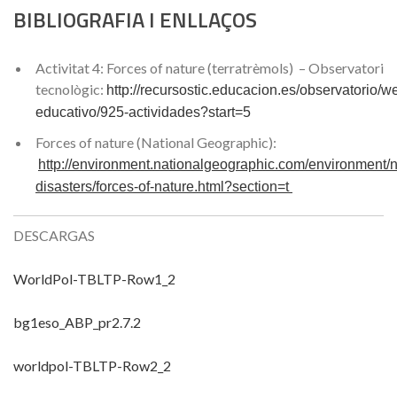
BIBLIOGRAFIA I ENLLAÇOS
Activitat 4: Forces of nature (terratrèmols) – Observatori
tecnològic:
http://recursostic.educacion.es/observatorio/w
educativo/925-actividades?start=5
Forces of nature (National Geographic):
http://environment.nationalgeographic.com/environment/n
disasters/forces-of-nature.html?section=t
DESCARGAS
WorldPol-TBLTP-Row1_2
bg1eso_ABP_pr2.7.2
worldpol-TBLTP-Row2_2