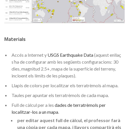
Materials
Accés a Internet y
USGS Earthquake Data
(aquest enllaç
s’ha de configurar amb les següents configuracions: 30
dies, magnitud 2.5+, mapa de la superfície del terreny,
incloent els límits de les plaques).
Llapis de colors per localitzar els terratrèmols al mapa.
Taules per apuntar els terratrèmols de cada mapa.
Full de càlcul per a les
dades de terratrèmols per
localitzar-los a un mapa
.
per editar aquest full de càlcul, el professor
farà
una còpia per cada mapa, i llavors compartirà els