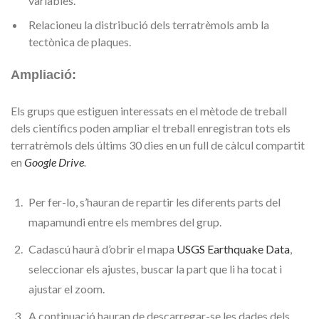
variables.
Relacioneu la distribució dels terratrèmols amb la
tectònica de plaques.
Ampliació:
Els grups que estiguen interessats en el mètode de treball
dels científics poden ampliar el treball enregistran tots els
terratrèmols dels últims 30 dies en un full de càlcul compartit
en
Google Drive
.
Per fer-lo, s’hauran de repartir les diferents parts del
mapamundi entre els membres del grup.
Cadascú haurà d’obrir el mapa
USGS Earthquake Data
,
seleccionar els ajustes, buscar la part que li ha tocat i
ajustar el zoom.
A continuació hauran de descarregar-se les dades dels