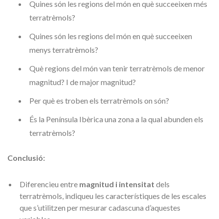
Quines són les regions del món en què succeeixen més
terratrèmols?
Quines són les regions del món en què succeeixen
menys terratrèmols?
Què regions del món van tenir terratrèmols de menor
magnitud? I de major magnitud?
Per què es troben els terratrèmols on són?
És la Península Ibèrica una zona a la qual abunden els
terratrèmols?
Conclusió:
Diferencieu entre
magnitud i intensitat
dels
terratrèmols, indiqueu les característiques de les escales
que s’utilitzen per mesurar cadascuna d’aquestes