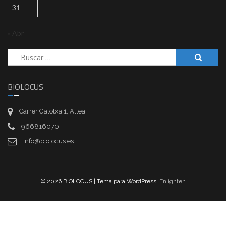
31
« Abr
Buscar:
BIOLOCUS
Carrer Galotxa 1, Altea
966816070
info@biolocus.es
© 2026 BIOLOCUS | Tema para WordPress:
Enlighten