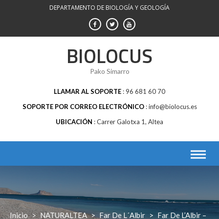
Saltar
DEPARTAMENTO DE BIOLOGÍA Y GEOLOGÍA
al
contenido
BIOLOCUS
Pako Simarro
LLAMAR AL SOPORTE
96 681 60 70
SOPORTE POR CORREO ELECTRÓNICO
info@biolocus.es
UBICACIÓN
Carrer Galotxa 1, Altea
Inicio
>
NATURALTEA
>
Far De L´Albir
>
Far De L’Albir –