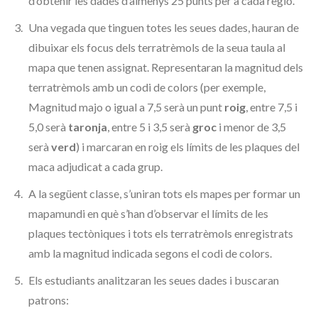
d’obtenir les dades d’almenys 25 punts per a cada regió.
Una vegada que tinguen totes les seues dades, hauran de
dibuixar els focus dels terratrèmols de la seua taula al
mapa que tenen assignat. Representaran la magnitud dels
terratrèmols amb un codi de colors (per exemple,
Magnitud majo o igual a 7,5 serà un punt
roig
, entre 7,5 i
5,0 serà
taronja
, entre 5 i 3,5 serà
groc
i menor de 3,5
serà
verd
) i marcaran en roig els límits de les plaques del
maca adjudicat a cada grup.
A la següent classe, s’uniran tots els mapes per formar un
mapamundi en què s’han d’observar el límits de les
plaques tectòniques i tots els terratrèmols enregistrats
amb la magnitud indicada segons el codi de colors.
Els estudiants analitzaran les seues dades i buscaran
patrons: