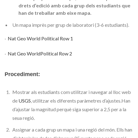
drets d’edició amb cada grup dels estudiants que
han de treballar amb eixe mapa
.
Un mapa imprès per grup de laboratori (3-6 estudiants).
·
Nat Geo World Political Row 1
·
Nat Geo WorldPolitical Row 2
Procediment:
Mostrar als estudiants com utilitzar i navegar al lloc web
de
USGS
, utilitzar els diferents paràmetres d’ajustes.
Han
d’ajustar la magnitud perquè siga superior a 2,5 per a la
seua regió.
Assignar a cada grup un mapa i una regió del món. Ells han