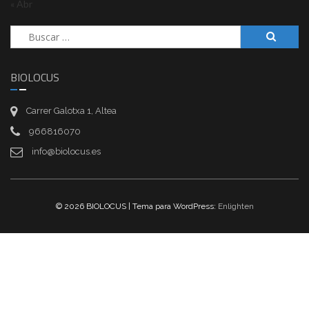
« Abr
Buscar:
BIOLOCUS
Carrer Galotxa 1, Altea
966816070
info@biolocus.es
© 2026 BIOLOCUS | Tema para WordPress:
Enlighten