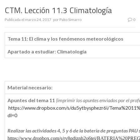
CTM. Lección 11.3 Climatología
Publicada el
marzo 24, 2017
por
Pako Simarro
0
Tema 11: El clima y los fenómenos meteorológicos
Apartado a estudiar: Climatología
Material necesario:
Apuntes del tema 11
(imprimir los apuntes enviados por el profe
https://www.dropbox.com/s/du5ytbysphezr6i/Tema%20
dl=0
Realizar las actividades 4, 5 y 6 de la batería de preguntas PA
https://www.dropbox.com/s/ry8qdjznh2o6tei/BATERIA%2