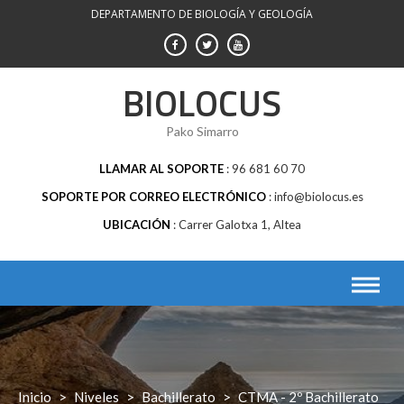
Saltar
DEPARTAMENTO DE BIOLOGÍA Y GEOLOGÍA
al
contenido
BIOLOCUS
Pako Simarro
LLAMAR AL SOPORTE
96 681 60 70
SOPORTE POR CORREO ELECTRÓNICO
info@biolocus.es
UBICACIÓN
Carrer Galotxa 1, Altea
Inicio
>
Niveles
>
Bachillerato
>
CTMA - 2º Bachillerato