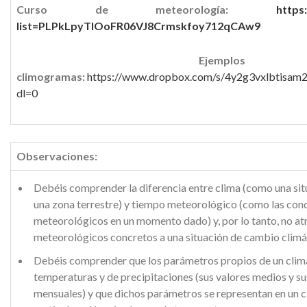
Curso de meteorología:
https
list=PLPkLpyTlOoFR06VJ8Crmskfoy712qCAw9
Ejem
climogramas:
https://www.dropbox.com/s/4y2g3vxlbtis
dl=0
Observaciones:
Debéis comprender la diferencia entre clima (como una si
una zona terrestre) y tiempo meteorológico (como las con
meteorológicos en un momento dado) y, por lo tanto, no a
meteorológicos concretos a una situación de cambio climá
Debéis comprender que los parámetros propios de un clima
temperaturas y de precipitaciones (sus valores medios y sus
mensuales) y que dichos parámetros se representan en un 