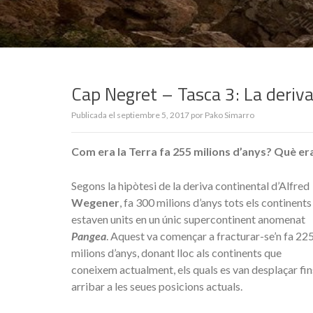
Cap Negret – Tasca 3: La deriva
Publicada el
septiembre 5, 2017
por
Pako Simarro
Com era la Terra fa 255 milions d’anys? Què e
Segons la hipòtesi de la deriva continental d’Alfred
Wegener
, fa 300 milions d’anys tots els continents
estaven units en un únic supercontinent anomenat
Pangea
. Aquest va començar a fracturar-se’n fa 22
milions d’anys, donant lloc als continents que
coneixem actualment, els quals es van desplaçar fin
arribar a les seues posicions actuals.