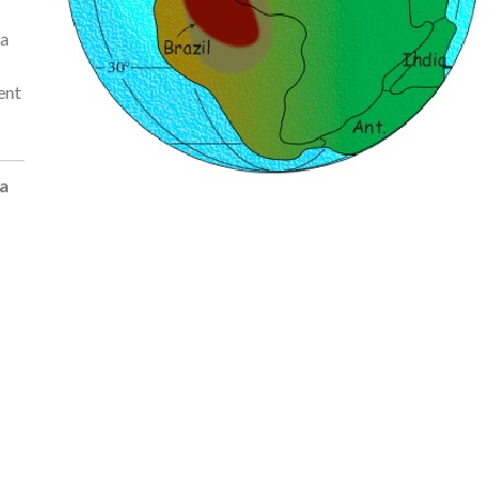
na
ent
va