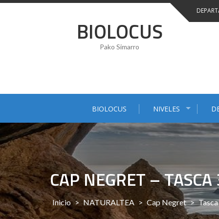
Saltar
DEPART
al
BIOLOCUS
contenido
Pako Simarro
BIOLOCUS
NIVELES
D
CAP NEGRET – TASCA 
Inicio
>
NATURALTEA
>
Cap Negret
>
Tasca