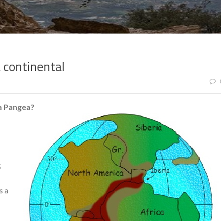
 continental
ra Pangea?
5
s a