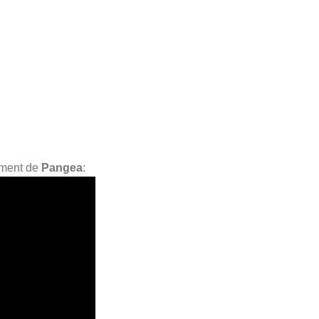
ament de
Pangea
: