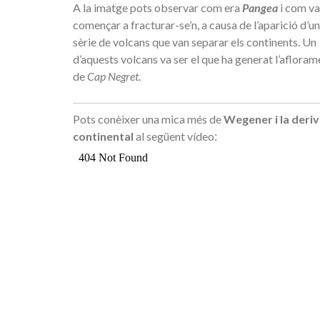
A la imatge pots observar com era
Pangea
i com va
començar a fracturar-se’n, a causa de l’aparició d’u
sèrie de volcans que van separar els continents. Un
d’aquests volcans va ser el que ha generat l’afloram
de
Cap Negret
.
Pots conèixer una mica més de
Wegener i la deri
continental
al següent vídeo
: