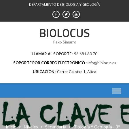
Saltar
DEPARTAMENTO DE BIOLOGÍA Y GEOLOGÍA
al
contenido
BIOLOCUS
Pako Simarro
LLAMAR AL SOPORTE
96 681 60 70
SOPORTE POR CORREO ELECTRÓNICO
info@biolocus.es
UBICACIÓN
Carrer Galotxa 1, Altea
Inicio
>
Niveles
>
Secundaria
>
Biología Y Geología - 3º