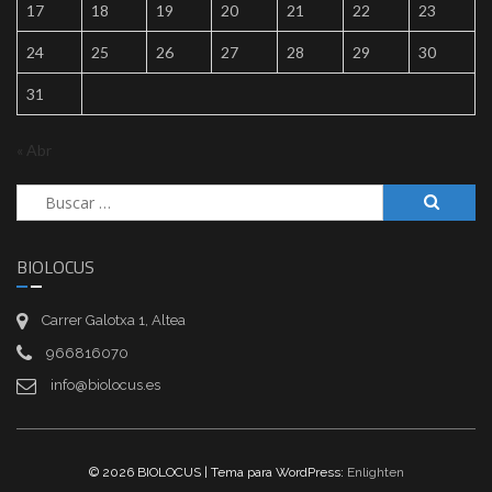
17
18
19
20
21
22
23
24
25
26
27
28
29
30
31
« Abr
Buscar:
BIOLOCUS
Carrer Galotxa 1, Altea
966816070
info@biolocus.es
© 2026 BIOLOCUS | Tema para WordPress:
Enlighten