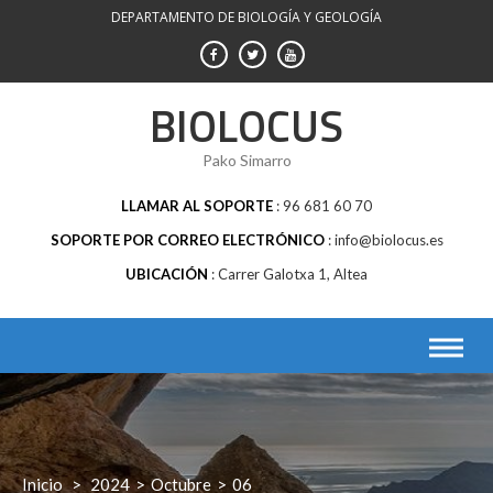
Saltar
DEPARTAMENTO DE BIOLOGÍA Y GEOLOGÍA
al
contenido
BIOLOCUS
Pako Simarro
LLAMAR AL SOPORTE
96 681 60 70
SOPORTE POR CORREO ELECTRÓNICO
info@biolocus.es
UBICACIÓN
Carrer Galotxa 1, Altea
Inicio
>
2024
>
Octubre
>
06