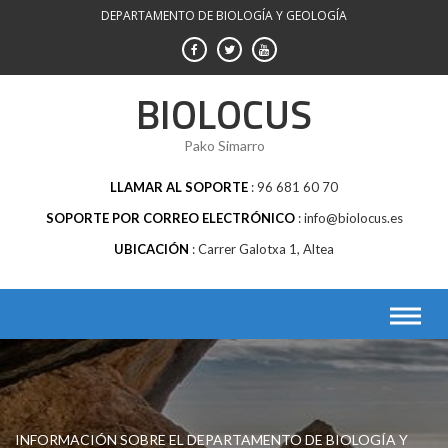
Saltar
DEPARTAMENTO DE BIOLOGÍA Y GEOLOGÍA
al
contenido
BIOLOCUS
Pako Simarro
LLAMAR AL SOPORTE
96 681 60 70
SOPORTE POR CORREO ELECTRÓNICO
info@biolocus.es
UBICACIÓN
Carrer Galotxa 1, Altea
INFORMACIÓN SOBRE EL DEPARTAMENTO DE BIOLOGÍA Y