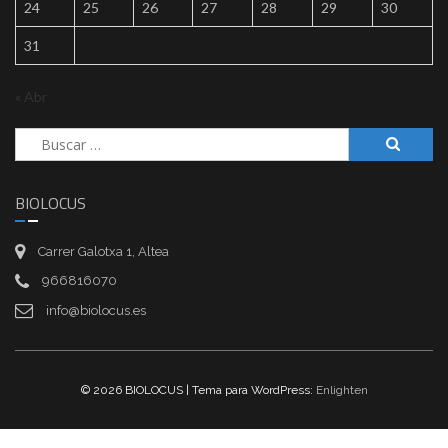
24
25
26
27
28
29
30
31
« Abr
Buscar:
BIOLOCUS
Carrer Galotxa 1, Altea
966816070
info@biolocus.es
© 2026 BIOLOCUS | Tema para WordPress:
Enlighten