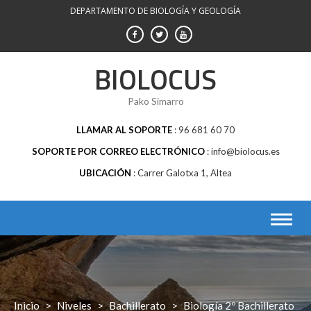
Saltar
DEPARTAMENTO DE BIOLOGÍA Y GEOLOGÍA
al
contenido
BIOLOCUS
Pako Simarro
LLAMAR AL SOPORTE
96 681 60 70
SOPORTE POR CORREO ELECTRÓNICO
info@biolocus.es
UBICACIÓN
Carrer Galotxa 1, Altea
Inicio
>
Niveles
>
Bachillerato
>
Biología 2º Bachillerato