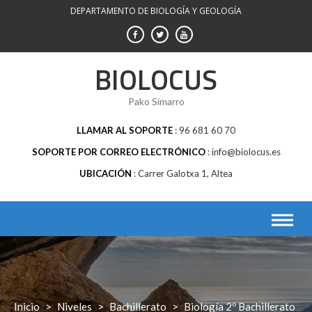
Saltar
DEPARTAMENTO DE BIOLOGÍA Y GEOLOGÍA
al
contenido
BIOLOCUS
Pako Simarro
LLAMAR AL SOPORTE
96 681 60 70
SOPORTE POR CORREO ELECTRÓNICO
info@biolocus.es
UBICACIÓN
Carrer Galotxa 1, Altea
Inicio
>
Niveles
>
Bachillerato
>
Biología 2º Bachillerato