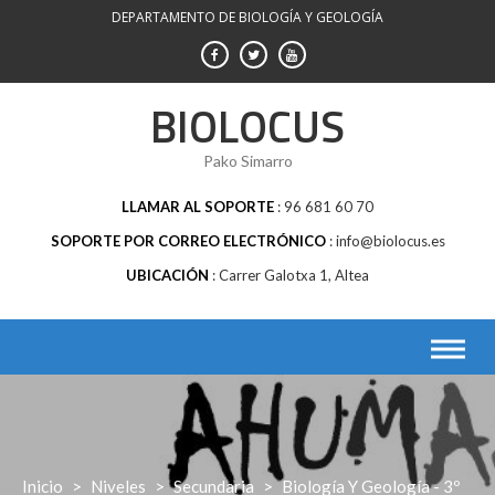
Saltar
DEPARTAMENTO DE BIOLOGÍA Y GEOLOGÍA
al
contenido
BIOLOCUS
Pako Simarro
LLAMAR AL SOPORTE
96 681 60 70
SOPORTE POR CORREO ELECTRÓNICO
info@biolocus.es
UBICACIÓN
Carrer Galotxa 1, Altea
Inicio
>
Niveles
>
Secundaria
>
Biología Y Geología - 3º