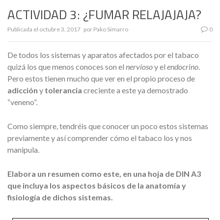
ACTIVIDAD 3: ¿FUMAR RELAJAJAJA?
Publicada el
octubre 3, 2017
por
Pako Simarro
0
De todos los sistemas y aparatos afectados por el tabaco
quizá los que menos conoces son el
nervioso
y el
endocrino
.
Pero estos tienen mucho que ver en el propio proceso de
adicción
y
tolerancia
creciente a este ya demostrado
“veneno”.
Como siempre, tendréis que conocer un poco estos sistemas
previamente y así comprender cómo el tabaco los y nos
manipula.
Elabora un resumen como este, en una hoja de DIN A3
que incluya los aspectos básicos de la anatomía y
fisiología de dichos sistemas.